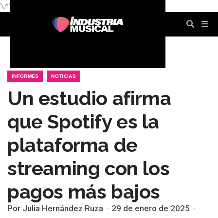
\n
\n
\n
\n
\n
\n
INFORMES
NOTICIAS
Un estudio afirma
que Spotify es la
plataforma de
streaming con los
pagos más bajos
Por Julia Hernández Ruza
29 de enero de 2025