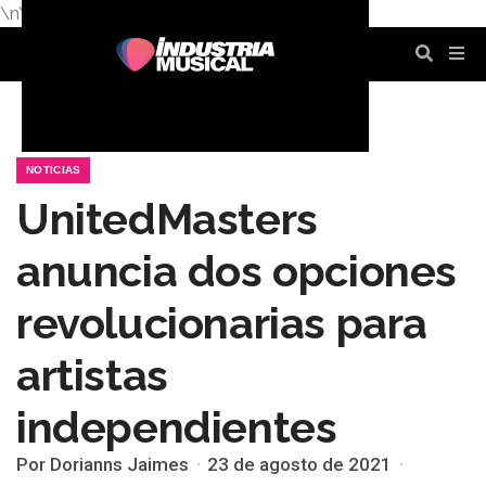
\n
\n
\n
\n
\n
\n
NOTICIAS
UnitedMasters
anuncia dos opciones
revolucionarias para
artistas
independientes
Por Dorianns Jaimes
23 de agosto de 2021