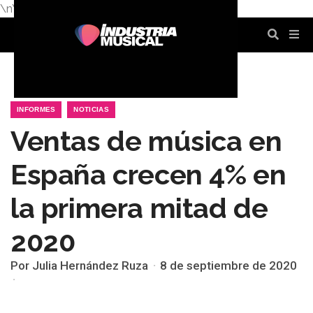
\n
\n
\n
\n
\n
\n
INFORMES
NOTICIAS
Ventas de música en
España crecen 4% en
la primera mitad de
2020
Por Julia Hernández Ruza
8 de septiembre de 2020