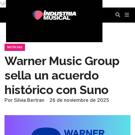
\n
\n
\n
\n
\n
\n
NOTICIAS
Warner Music Group
sella un acuerdo
histórico con Suno
Por Silvia Bertran
26 de noviembre de 2025