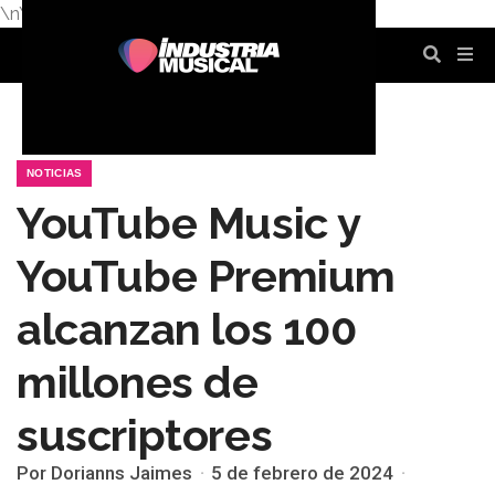
\n
\n
\n
\n
\n
\n
NOTICIAS
YouTube Music y
YouTube Premium
alcanzan los 100
millones de
suscriptores
Por Dorianns Jaimes
5 de febrero de 2024