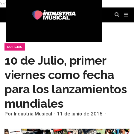
\n
\n
\n
\n
\n
\n
NOTICIAS
10 de Julio, primer
viernes como fecha
para los lanzamientos
mundiales
Por Industria Musical
11 de junio de 2015