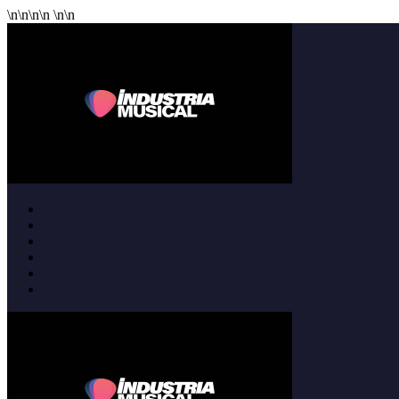
\n
\n
\n
\n
\n
\n