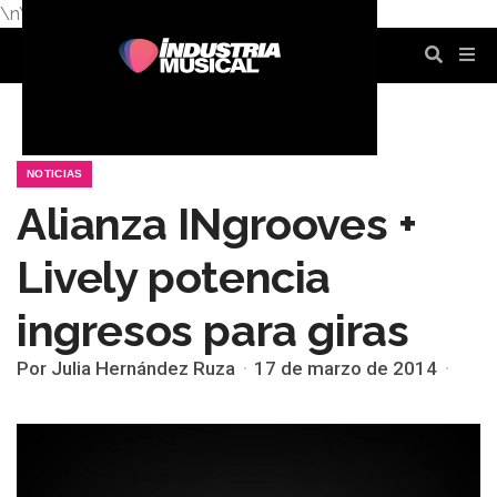
\n
\n
\n
\n
\n
\n
NOTICIAS
Alianza INgrooves +
Lively potencia
ingresos para giras
Por Julia Hernández Ruza
17 de marzo de 2014