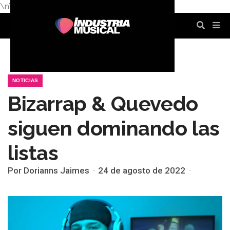
\n
\n
\n
\n
\n
\n
NOTICIAS
Bizarrap & Quevedo
siguen dominando las
listas
Por Dorianns Jaimes
24 de agosto de 2022