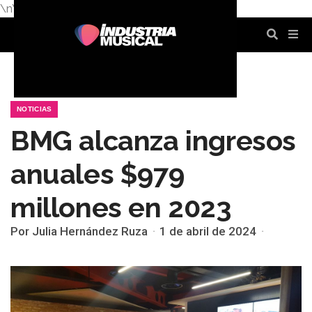
\n
\n
\n
\n
\n
\n
NOTICIAS
BMG alcanza ingresos
anuales $979
millones en 2023
Por Julia Hernández Ruza
1 de abril de 2024