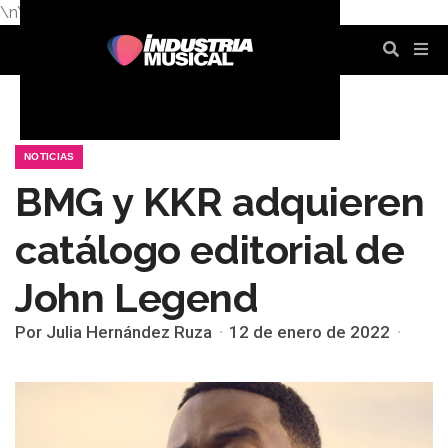
\n
\n
\n
\n
\n
\n
NOTICIAS
BMG y KKR adquieren
catálogo editorial de
John Legend
Por Julia Hernández Ruza
12 de enero de 2022