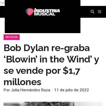
\n
\n
\n
\n
\n
\n
NOTICIAS
Bob Dylan re-graba
‘Blowin’ in the Wind’ y
se vende por $1,7
millones
Por Julia Hernández Ruza
11 de julio de 2022