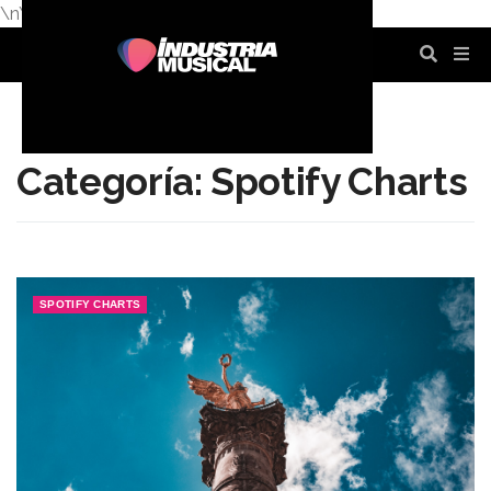
\n
\n
\n
\n
\n
\n
Categoría: Spotify Charts
SPOTIFY CHARTS