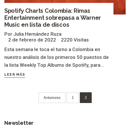
Spotify Charts Colombia: Rimas
Entertainment sobrepasa a Warner
Music en lista de discos
Por Julia Hernández Ruza
2 de febrero de 2022
2220 Visitas
Esta semana le toca el turno a Colombia en
nuestro análisis de los primeros 50 puestos de
la lista Weekly Top Albums de Spotify, para...
LEER MÁS
Paginación
Anteriores
1
2
de
entradas
Newsletter