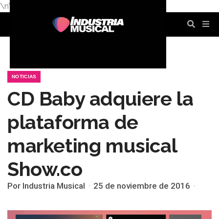
\n
\n
\n
\n
\n
\n
NOTICIAS
CD Baby adquiere la
plataforma de
marketing musical
Show.co
Por Industria Musical
25 de noviembre de 2016