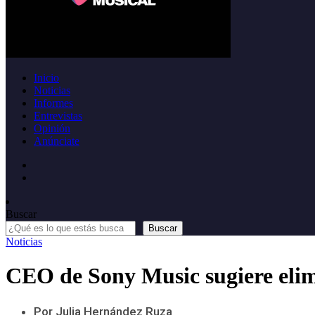
Inicio
Noticias
Informes
Entrevistas
Opinión
Anúnciate
Buscar
Buscar
Noticias
CEO de Sony Music sugiere elim
Por Julia Hernández Ruza