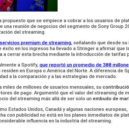
ha propuesto que se empiece a cobrar a los usuarios de pl
e una reunión de negocios del segmento de Sony Group 20
zación del streaming.
 servicios premium de streaming
, señalando que desde su
éxito en los ingresos ha llevado a Stringer a afirmar que l
a a cerrar esta brecha mediante la introducción de tarifas 
almente a Spotify,
que reportó un promedio de 388 millone
s residen en Europa o América del Norte. A diferencia de S
dad a la comparación y a las estrategias de mercado.
 a miles de millones de usuarios mensuales, su
contribució
ptores de pago. Argumentó que el valor del streaming de m
gocio del streaming más allá de ser solo un
embudo de mark
omo Estados Unidos, Canadá y algunas naciones europeas, p
ucha con publicidad no está en los planes inmediatos de p
nsiderable influencia en la industria del streaming.