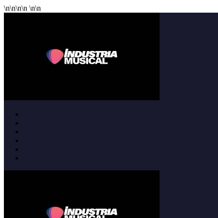
\n
\n
\n
\n
\n
\n