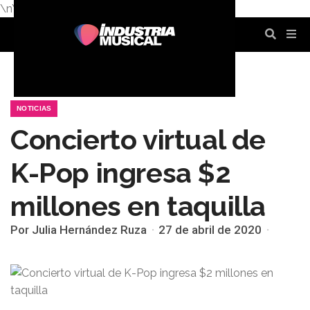
\n
\n
\n
\n
\n
\n
NOTICIAS
Concierto virtual de
K-Pop ingresa $2
millones en taquilla
Por Julia Hernández Ruza
27 de abril de 2020