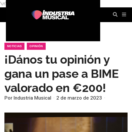
\n
\n
\n
\n
\n
\n
NOTICIAS
OPINIÓN
¡Dános tu opinión y
gana un pase a BIME
valorado en €200!
Por Industria Musical
2 de marzo de 2023