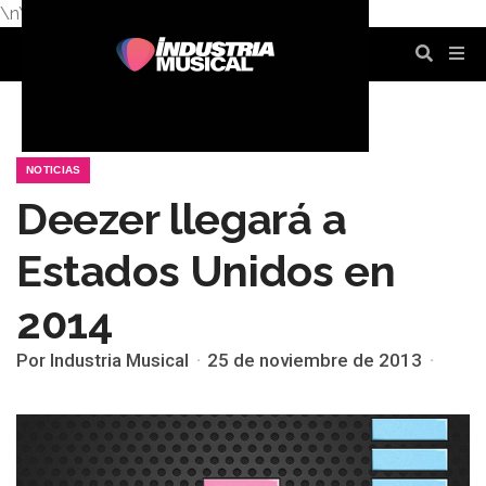
\n
\n
\n
\n
\n
\n
NOTICIAS
Deezer llegará a
Estados Unidos en
2014
Por Industria Musical
25 de noviembre de 2013