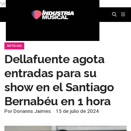
\n
\n
\n
\n
\n
\n
NOTICIAS
Dellafuente agota
entradas para su
show en el Santiago
Bernabéu en 1 hora
Por Dorianns Jaimes
15 de julio de 2024