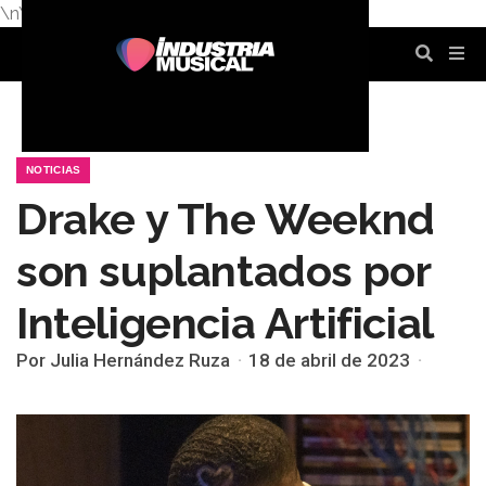
\n
\n
\n
\n
\n
\n
NOTICIAS
Drake y The Weeknd
son suplantados por
Inteligencia Artificial
Por Julia Hernández Ruza
18 de abril de 2023