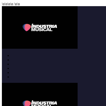
\n
\n
\n
\n
\n
\n