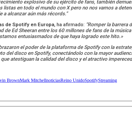
crecimiento explosivo de su ejército de fans, también demu
s listas en todo el mundo con X pero no nos vamos a detener
 a alcanzar aún más récords.”
as de Spotify en Europa
, ha afirmado:
“Romper la barrera de
dad de Ed Sheeran entre los 60 millones de fans de la músic
 estamos entusiasmados de que haya logrado este hito.»
brazaron el poder de la plataforma de Spotify con la estrat
ento del disco en Spotify, conectándolo con la mayor audie
que atestiguan la calidad del disco y el atractivo imperece
vin Brown
Mark Mitchell
noticias
Reino Unido
Spotify
Streaming