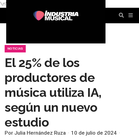
\n
\n
\n
\n
\n
\n
NOTICIAS
El 25% de los
productores de
música utiliza IA,
según un nuevo
estudio
Por Julia Hernández Ruza
10 de julio de 2024