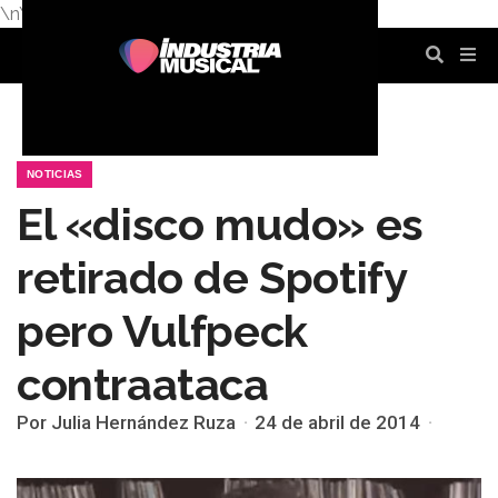
\n
\n
\n
\n
\n
\n
NOTICIAS
El «disco mudo» es
retirado de Spotify
pero Vulfpeck
contraataca
Por Julia Hernández Ruza
24 de abril de 2014