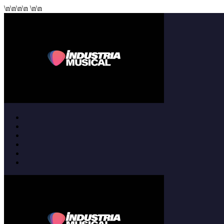
\n
\n
\n
\n
\n
\n