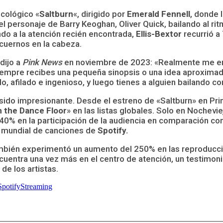
icológico «
Saltburn
«, dirigido por
Emerald Fennell
, donde 
el personaje de Barry Keoghan, Oliver Quick, bailando al ri
ndo a la atención recién encontrada,
Ellis-Bextor
recurrió a
 cuernos en la cabeza.
 dijo a
Pink News
en noviembre de 2023: «Realmente me enca
siempre recibes una pequeña sinopsis o una idea aproximad
ido, afilado e ingenioso, y luego tienes a alguien bailand
a sido impresionante. Desde el estreno de «Saltburn» en P
 the Dance Floor
» en las listas globales. Solo en Nochevi
40% en la participación de la audiencia en comparación co
ta mundial de canciones de
Spotify.
mbién experimentó un aumento del 250% en las reproduccion
uentra una vez más en el centro de atención, un testimoni
 de los artistas.
Spotify
Streaming