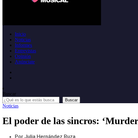
Inicio
Noticias
Informes
Entrevistas
Opinión
Anúnciate
Buscar
Buscar
Noticias
El poder de las sincros: ‘Murder
Por Julia Hernández Ruza