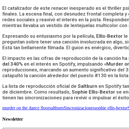
El catalizador de este renacer inesperado es el thriller ps
finales. La escena final, con desnudez frontal completa y 
redes sociales y reavivó el interés en la pista. Respondie
mientras llevaba un vestido de lentejuelas multicolor con
Expresando su entusiasmo por la película,
Ellis-Bextor
le
preguntan sobre tener una canción involucrada en algo, 
Está tan bellamente filmada. El guion es enérgico, divert
El impacto en las cifras de reproducción de la canción h
del 340%
en el interés en Spotify, impulsando «
Murder on
reproducciones, marcando un aumento significativo del 3
catapultó la canción alrededor del puesto #130 en la lis
La lista de reproducción oficial de
Saltburn
en Spotify ta
de diciembre. Como resultado,
Sophie Ellis-Bextor
se enc
tienen las sincronizaciones para revivir o impulsar el éxito
murder on the dance floor
saltburn
Sincronizaciones
sophie ellis-bextor
Newsletter