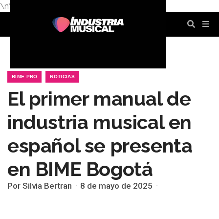
\n
\n
\n
\n
\n
\n
BIME PRO
NOTICIAS
El primer manual de
industria musical en
español se presenta
en BIME Bogotá
Por Silvia Bertran
8 de mayo de 2025