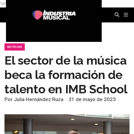
\n
\n
\n
\n
\n
\n
NOTICIAS
El sector de la música
beca la formación de
talento en IMB School
Por Julia Hernández Ruza
31 de mayo de 2023