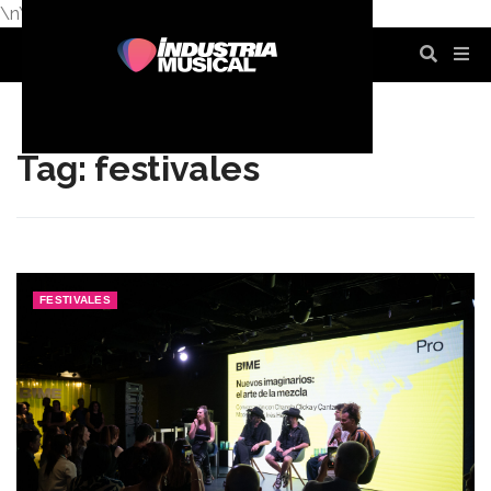
\n
\n
\n
\n
\n
\n
Tag: festivales
FESTIVALES