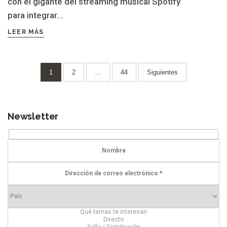
con el gigante del streaming musical Spotify
para integrar...
LEER MÁS
Paginación
1
2
…
44
Siguientes
de
entradas
Newsletter