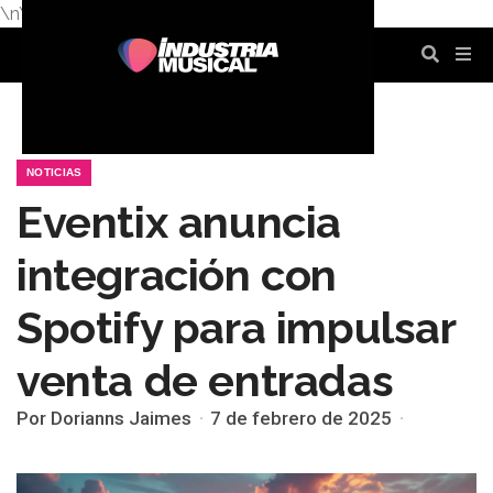
\n
\n
\n
\n
\n
\n
NOTICIAS
Eventix anuncia
integración con
Spotify para impulsar
venta de entradas
Por Dorianns Jaimes
7 de febrero de 2025