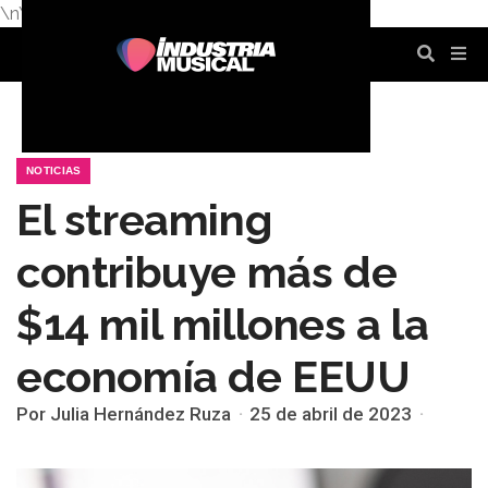
\n
\n
\n
\n
\n
\n
NOTICIAS
El streaming
contribuye más de
$14 mil millones a la
economía de EEUU
Por Julia Hernández Ruza
25 de abril de 2023