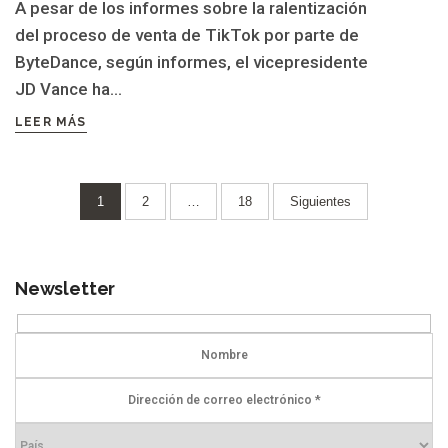
A pesar de los informes sobre la ralentización
del proceso de venta de TikTok por parte de
ByteDance, según informes, el vicepresidente
JD Vance ha...
LEER MÁS
Paginación
1
2
…
18
Siguientes
de
entradas
Newsletter