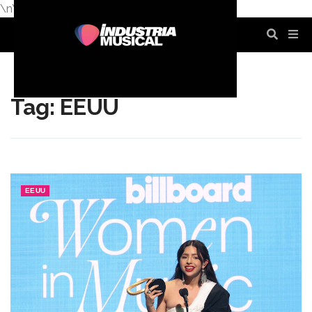
\n
\n
\n
\n
\n
\n
Tag: EEUU
EEUU