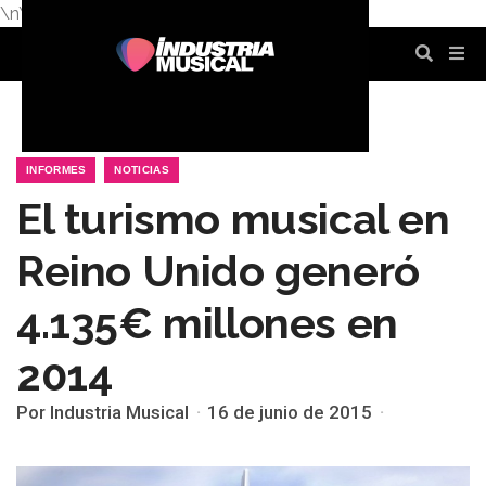
\n
\n
\n
\n
\n
\n
INFORMES
NOTICIAS
El turismo musical en
Reino Unido generó
4.135€ millones en
2014
Por Industria Musical
16 de junio de 2015