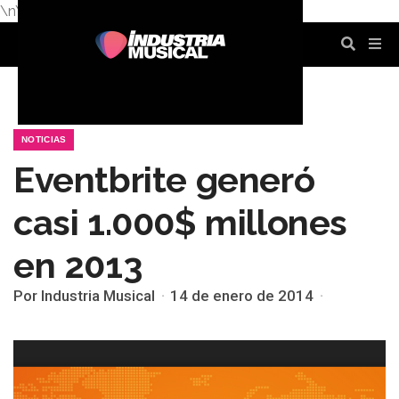
\n
\n
\n
\n
\n
\n
NOTICIAS
Eventbrite generó
casi 1.000$ millones
en 2013
Por Industria Musical
14 de enero de 2014