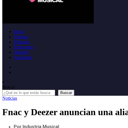
Inicio
Noticias
Informes
Entrevistas
Opinión
Anúnciate
Buscar
Buscar
Noticias
Fnac y Deezer anuncian una alia
Por Industria Musical