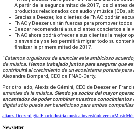
A partir de la segunda mitad de 2017, los clientes 
productos relacionados con audio y música (CDs, al
Gracias a Deezer, los clientes de FNAC podrán escuc
FNAC y Deezer unirán fuerzas para promover todos a
Deezer recomendará a sus clientes conciertos a la v
FNAC ahora podrá ofrecer a sus clientes la mejor op
bienvenida y se les permitirá migrar todo su conte
finalizar la primera mitad de 2017.
“
Estamos orgullosos de anunciar este ambicioso acuerdo, q
de música.
Hemos trabajado juntos para asegurar que est
contribuirá al crecimiento de un ecosistema potente para 
Alexandre Bompard, CEO de FNAC-Darty.
Por otro lado, Alexis de Gémini, CEO de Deezer en Franci
amantes de la música.
Siendo ya socios del mayor operad
encantados de poder combinar nuestros conocimientos de 
digital sólo puede ser beneficioso para ambas compañías y 
alianza
Deezer
digital
Fnac
industria musical
inversión
inversor
Music
Mús
Newsletter