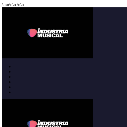
\n
\n
\n
\n
\n
\n