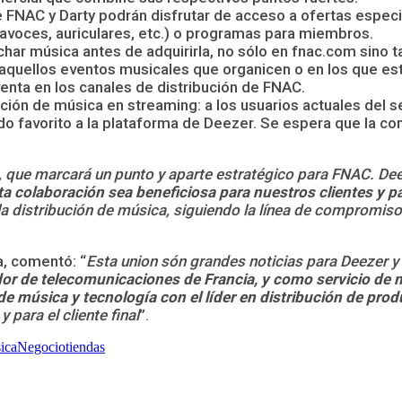
de FNAC y Darty podrán disfrutar de acceso a ofertas espe
tavoces, auriculares, etc.) o programas para miembros.
har música antes de adquirirla, no sólo en fnac.com sino t
quellos eventos musicales que organicen o en los que est
enta en los canales de distribución de FNAC.
ción de música en streaming: a los usuarios actuales del 
nido favorito a la plataforma de Deezer. Se espera que la
ue marcará un punto y aparte estratégico para FNAC. Deezer
a colaboración sea beneficiosa para nuestros clientes y 
la distribución de música, siguiendo la línea de compromiso
a, comentó: “
Esta union són grandes noticias para Deezer y
or de telecomunicaciones de Francia, y como servicio de
música y tecnología con el líder en distribución de produ
para el cliente final
”.
ica
Negocio
tiendas