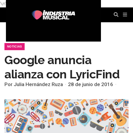
\n
\n
\n
\n
\n
\n
NOTICIAS
Google anuncia
alianza con LyricFind
Por Julia Hernández Ruza
28 de junio de 2016