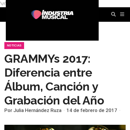
\n
\n
\n
\n
\n
\n
NOTICIAS
GRAMMYs 2017:
Diferencia entre
Álbum, Canción y
Grabación del Año
Por Julia Hernández Ruza
14 de febrero de 2017