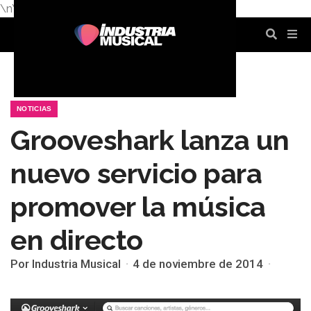
\n
\n
\n
\n
\n
\n
NOTICIAS
Grooveshark lanza un
nuevo servicio para
promover la música
en directo
Por Industria Musical
4 de noviembre de 2014