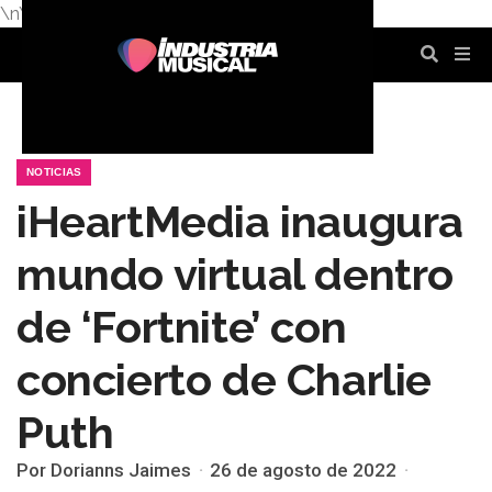
\n
\n
\n
\n
\n
\n
NOTICIAS
iHeartMedia inaugura
mundo virtual dentro
de ‘Fortnite’ con
concierto de Charlie
Puth
Por Dorianns Jaimes
26 de agosto de 2022