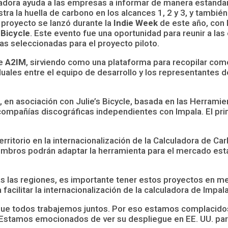
uladora ayuda a las empresas a informar de manera estandar
tra la huella de carbono en los alcances 1, 2 y 3, y tambié
l proyecto se lanzó durante la
Indie Week
de este año, con 
s Bicycle
. Este evento fue una oportunidad para reunir a la
s seleccionadas para el proyecto piloto.
de
A2IM
, sirviendo como una plataforma para recopilar come
viduales entre el equipo de desarrollo y los representantes
, en asociación con Julie’s Bicycle, basada en las Herramie
compañías discográficas independientes con Impala. El pr
torio en la internacionalización de la Calculadora de Carb
iembros podrán adaptar la herramienta para el mercado est
as las regiones, es importante tener estos proyectos en m
a facilitar la internacionalización de la calculadora de Impala
que todos trabajemos juntos. Por eso estamos complacidos 
“Estamos emocionados de ver su despliegue en EE. UU. par