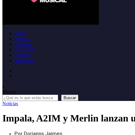
Inicio
Noticias
Informes
Entrevistas
Opinión
Anúnciate
Buscar
Buscar
Noticias
Impala, A2IM y Merlin lanzan u
Por Dorianns Jaimes