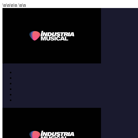
\n
\n
\n
\n
\n
\n