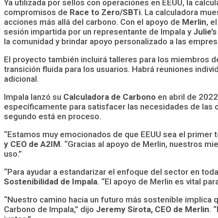
Ya utilizada por sellos con operaciones en EEUU, la calc
compromisos de
Race to Zero/SBTi
. La calculadora mues
acciones más allá del carbono. Con el apoyo de
Merlin
, e
sesión impartida por un representante de Impala y
Julie’
la comunidad y brindar apoyo personalizado a las empresa
El proyecto también incluirá talleres para los miembros 
transición fluida para los usuarios. Habrá reuniones indi
adicional.
Impala lanzó su
Calculadora de Carbono
en abril de 2022
específicamente para satisfacer las necesidades de las 
segundo está en proceso.
“Estamos muy emocionados de que EEUU sea el primer terri
y CEO de A2IM
. “Gracias al apoyo de Merlin, nuestros m
uso.”
“Para ayudar a estandarizar el enfoque del sector en tod
Sostenibilidad de Impala
. “El apoyo de Merlin es vital par
“Nuestro camino hacia un futuro más sostenible implica 
Carbono de Impala,” dijo
Jeremy Sirota, CEO de Merlin
. 