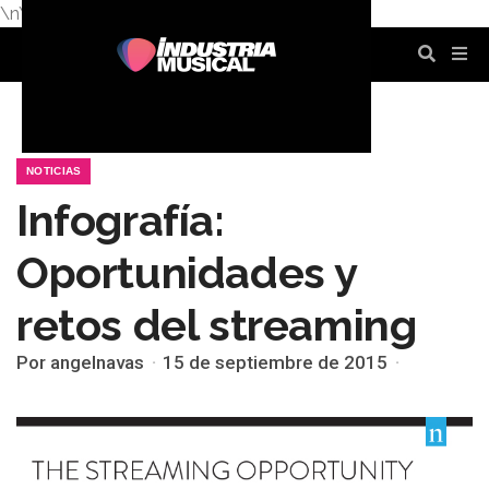
\n
\n
\n
\n
\n
\n
NOTICIAS
Infografía:
Oportunidades y
retos del streaming
Por angelnavas
15 de septiembre de 2015