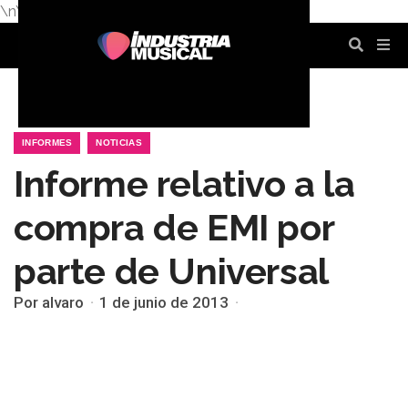
\n
\n
\n
\n
\n
\n
INFORMES
NOTICIAS
Informe relativo a la
compra de EMI por
parte de Universal
Por alvaro
1 de junio de 2013