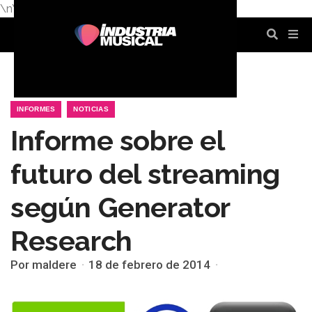
\n
\n
\n
\n
\n
\n
INFORMES
NOTICIAS
Informe sobre el
futuro del streaming
según Generator
Research
Por maldere
18 de febrero de 2014