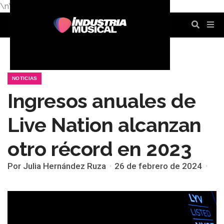
\n
\n
\n
\n
\n
\n
NOTICIAS
Ingresos anuales de
Live Nation alcanzan
otro récord en 2023
Por Julia Hernández Ruza
26 de febrero de 2024