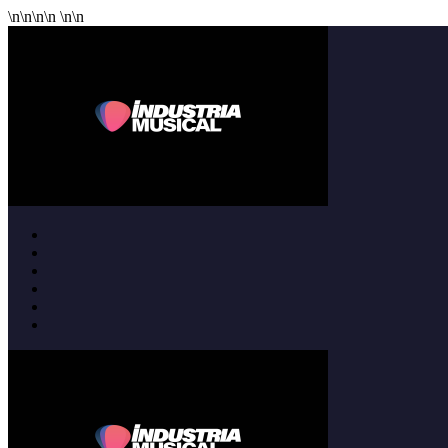
\n
\n
\n
\n
\n
\n