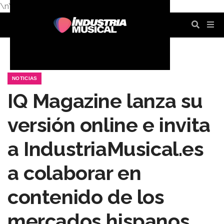
\n
\n
\n
\n
\n
\n
NOTICIAS
IQ Magazine lanza su
versión online e invita
a IndustriaMusical.es
a colaborar en
contenido de los
mercados hispanos