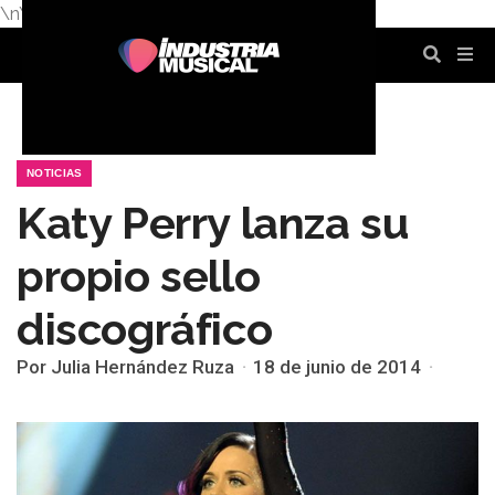
\n
\n
\n
\n
\n
\n
NOTICIAS
Katy Perry lanza su
propio sello
discográfico
Por Julia Hernández Ruza
18 de junio de 2014