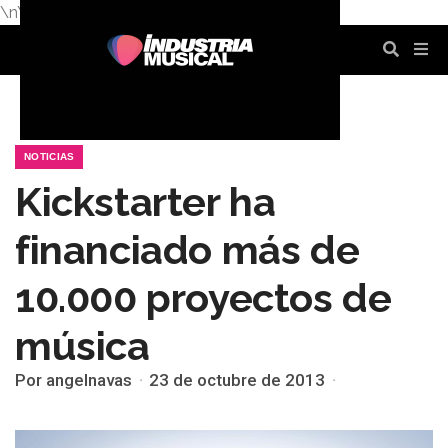
\n
\n
\n
\n
\n
\n
NOTICIAS
Kickstarter ha
financiado más de
10.000 proyectos de
música
Por angelnavas
23 de octubre de 2013