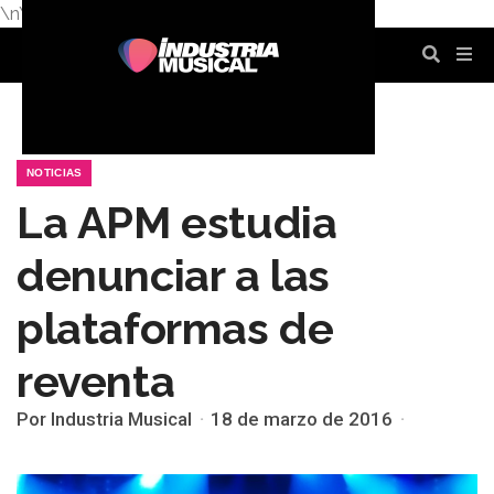
\n
\n
\n
\n
\n
\n
NOTICIAS
La APM estudia
denunciar a las
plataformas de
reventa
Por Industria Musical
18 de marzo de 2016