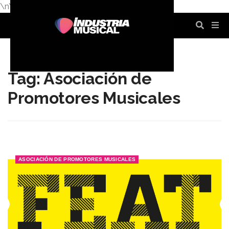
\n
\n
\n
\n
\n
\n
Tag: Asociación de
Promotores Musicales
ASOCIACIÓN DE PROMOTORES MUSICALES