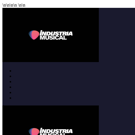
\n
\n
\n
\n
\n
\n