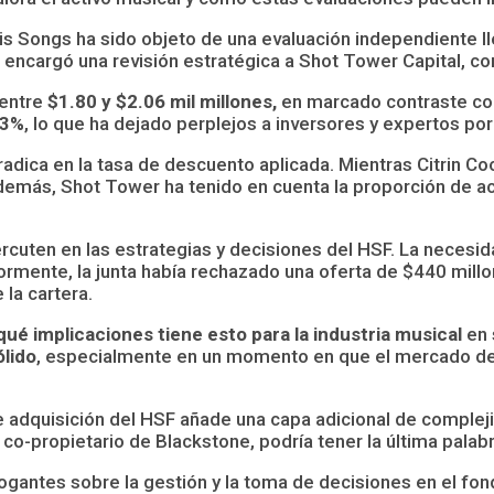
sis Songs ha sido objeto de una evaluación independiente l
F encargó una revisión estratégica a Shot Tower Capital, c
 entre
$1.80 y $2.06 mil millones,
en marcado contraste con 
.3%
, lo que ha dejado perplejos a inversores y expertos por 
 radica en la tasa de descuento aplicada. Mientras Citrin C
más, Shot Tower ha tenido en cuenta la proporción de activ
uten en las estrategias y decisiones del HSF. La necesida
riormente, la junta había rechazado una oferta de $440 mill
 la cartera.
qué implicaciones tiene esto para la industria musical
en 
ólido
, especialmente en un momento en que el mercado de
e adquisición del HSF añade una capa adicional de comple
-propietario de Blackstone, podría tener la última palabra
rogantes sobre la gestión y la toma de decisiones en el fon