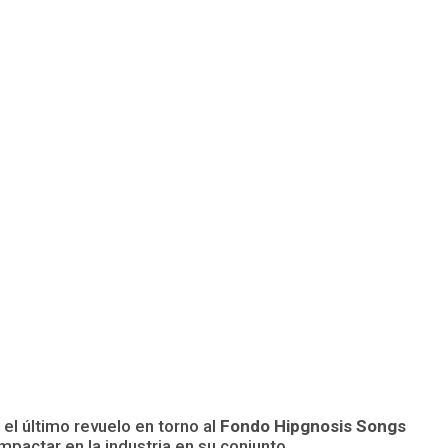
el último revuelo en torno al
Fondo Hipgnosis Songs
pactar en la industria en su conjunto.