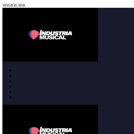
\n
\n
\n
\n
\n
\n