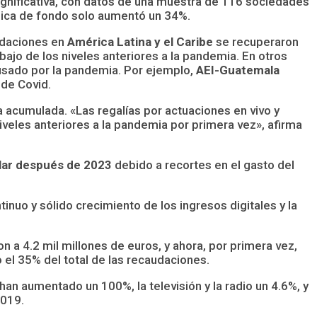
ignificativa, con datos de una muestra de 116 sociedades
sica de fondo solo aumentó un 34%.
audaciones en
América Latina y el Caribe
se recuperaron
ajo de los niveles anteriores a la pandemia. En otros
ausado por la pandemia. Por ejemplo,
AEI-Guatemala
 de Covid.
acumulada. «Las regalías por actuaciones en vivo y
eles anteriores a la pandemia por primera vez», afirma
llar después de 2023
debido a recortes en el gasto del
inuo y sólido crecimiento de los ingresos digitales y la
n a 4.2 mil millones de euros, y ahora, por primera vez,
 el 35% del total de las recaudaciones.
han aumentado un 100%, la televisión y la radio un 4.6%, y
2019.