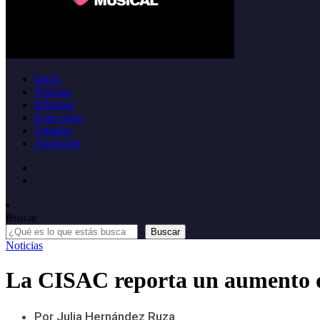
Inicio
Noticias
Informes
Entrevistas
Opinión
Anúnciate
Buscar
Buscar
Noticias
La CISAC reporta un aumento de
Por Julia Hernández Ruza